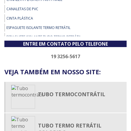
CANALETAS DE PVC
CINTA PLÁSTICA
ESPAGUETE ISOLANTE TERMO RETRÁTIL
ESPAGUETE ISOLANTE TUBO TERMO RETRÁTIL
ENTRE EM CONTATO PELO TELEFONE
ESPAGUETE TERMO CONTRÁTIL
ESPAGUETE TERMO ENCOLHIVEL
19 3256-5617
ESPAGUETE TERMO RETRÁTIL
VEJA TAMBÉM EM NOSSO SITE:
ESPAGUETE TERMO RETRÁTIL ADESIVADO
ESPAGUETE TERMOCONTRÁTIL
FIXADOR DE ABRAÇADEIRA DE NYLON
TUBO TERMOCONTRÁTIL
MALHA EXPANSIVA
MALHA TRANÇADA EXPANSÍVEL
PRENSA CABO
TUBO TERMO RETRÁTIL
TERMO RETRÁTIL MEDIA TENSÃO