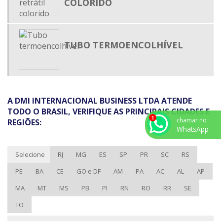
COLORIDO
TUBO ISOLANTE TERMO RETRÁTIL
TUBO PLÁSTICO TERMO ENCOLHÍVEL
TUBO TERMOENCOLHÍVEL
TUBO TERMO RETRÁTIL
TUBO TERMO RETRÁTIL ADESIVADO
TUBO TERMO RETRÁTIL ONDE COMPRAR
TUBO TERMOCONTRÁTIL
A DMI INTERNACIONAL BUSINESS LTDA ATENDE
TUBO TERMOENCOLHÍVEL
TODO O BRASIL, VERIFIQUE AS PRINCIPAIS CIDADES E
chamar no
REGIÕES:
ABRAÇADEIRA DE NYLON PARA LACRE
WhatsApp
ABRAÇADEIRA DE POLIAMIDA PREÇO
Selecione
RJ
MG
ES
SP
PR
SC
RS
ABRAÇADEIRA PLÁSTICA PREÇO
PE
BA
CE
GO e DF
AM
PA
AC
AL
AP
CALHA DE PVC PARA FIO
MA
MT
MS
PB
PI
RN
RO
RR
SE
CALHA DE PVC PREÇO
CINTA PLASTICA PREÇO
TO
FABRICANTE DE CANALETAS DE PVC