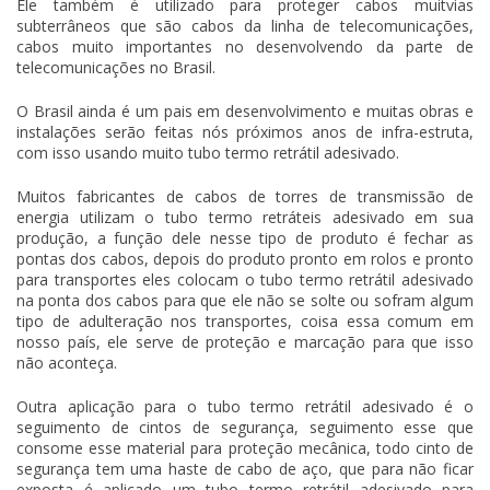
Ele também é utilizado para proteger cabos muitvias
subterrâneos que são cabos da linha de telecomunicações,
cabos muito importantes no desenvolvendo da parte de
telecomunicações no Brasil.
O Brasil ainda é um pais em desenvolvimento e muitas obras e
instalações serão feitas nós próximos anos de infra-estruta,
com isso usando muito
tubo termo retrátil adesivado
.
Muitos fabricantes de cabos de torres de transmissão de
energia utilizam o tubo termo retráteis adesivado em sua
produção, a função dele nesse tipo de produto é fechar as
pontas dos cabos, depois do produto pronto em rolos e pronto
para transportes eles colocam o
tubo termo retrátil adesivado
na ponta dos cabos para que ele não se solte ou sofram algum
tipo de adulteração nos transportes, coisa essa comum em
nosso país, ele serve de proteção e marcação para que isso
não aconteça.
Outra aplicação para o
tubo termo retrátil adesivado
é o
seguimento de cintos de segurança, seguimento esse que
consome esse material para proteção mecânica, todo cinto de
segurança tem uma haste de cabo de aço, que para não ficar
exposta é aplicado um
tubo termo retrátil adesivado
para