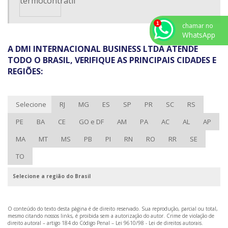
TUBO TERMO RETRÁTIL ADESIVADO
TUBO TERMO RETRÁTIL ONDE COMPRAR
chamar no
WhatsApp
TUBO TERMOCONTRÁTIL
A DMI INTERNACIONAL BUSINESS LTDA ATENDE
TUBO TERMOENCOLHÍVEL
TODO O BRASIL, VERIFIQUE AS PRINCIPAIS CIDADES E
REGIÕES:
ABRAÇADEIRA DE NYLON PARA LACRE
ABRAÇADEIRA DE POLIAMIDA PREÇO
Selecione
RJ
MG
ES
SP
PR
SC
RS
ABRAÇADEIRA PLÁSTICA PREÇO
PE
BA
CE
GO e DF
AM
PA
AC
AL
AP
CALHA DE PVC PARA FIO
MA
MT
MS
PB
PI
RN
RO
RR
SE
CALHA DE PVC PREÇO
CINTA PLASTICA PREÇO
TO
FABRICANTE DE CANALETAS DE PVC
Selecione a região do Brasil
ONDE COMPRAR ESPAGUETE TERMO RETRÁTIL
PRENSA CABO PREÇO
O conteúdo do texto desta página é de direito reservado. Sua reprodução, parcial ou total,
mesmo citando nossos links, é proibida sem a autorização do autor. Crime de violação de
TUBO TERMO RETRÁTIL PREÇO
direito autoral – artigo 184 do Código Penal –
Lei 9610/98 - Lei de direitos autorais
.