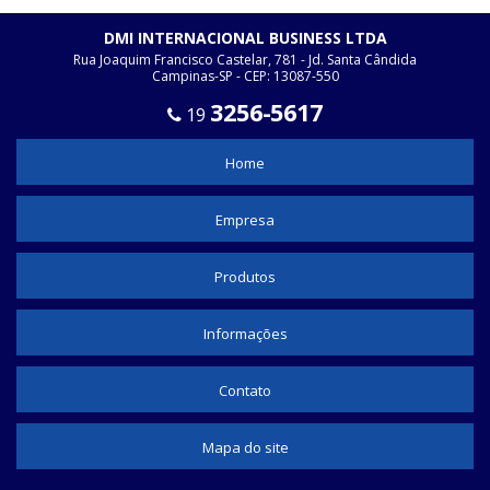
TUBO DE MALHA EXPANSÍVEL DE POLIÉSTER
DMI INTERNACIONAL BUSINESS LTDA
ESPAGUETE TERMO RETRÁTIL ALTA TEMPERATURA
Rua Joaquim Francisco Castelar, 781 - Jd. Santa Cândida
Campinas-SP - CEP: 13087-550
ESPAGUETE TERMO RETRÁTIL ONDE VENDE
3256-5617
19
ESPAGUETE TERMO RETRÁTIL VALOR
FABRICANTE DE PRENSA CABO
Home
ROLO DE ESPAGUETE TERMO RETRÁTIL
Empresa
TERMOCONTRÁTIL TRANSPARENTE
MALHA NÁUTICA
Produtos
TUBO TERMO RETRÁTIL COLORIDO
Informações
TUBO TERMO RETRÁTIL COMPRAR
TUBO TERMO RETRÁTIL TRANSPARENTE
Contato
TUBO TERMOCONTRÁTIL TRANSPARENTE
TUBO TERMO RETRÁTIL 10MM
Mapa do site
TUBO TERMO RETRÁTIL 12MM