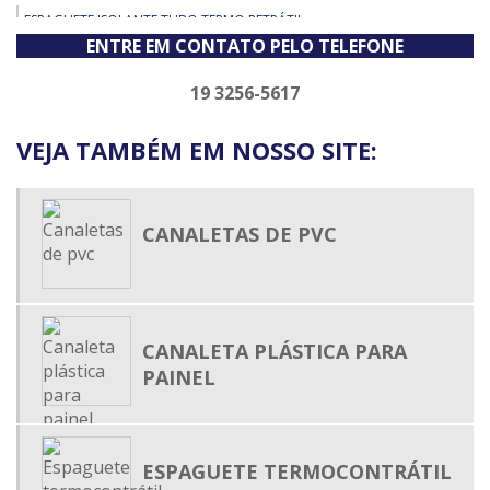
ESPAGUETE ISOLANTE TUBO TERMO RETRÁTIL
ENTRE EM CONTATO PELO TELEFONE
ESPAGUETE TERMO CONTRÁTIL
ESPAGUETE TERMO ENCOLHIVEL
19 3256-5617
ESPAGUETE TERMO RETRÁTIL
VEJA TAMBÉM EM NOSSO SITE:
ESPAGUETE TERMO RETRÁTIL ADESIVADO
ESPAGUETE TERMOCONTRÁTIL
FIXADOR DE ABRAÇADEIRA DE NYLON
CANALETAS DE PVC
MALHA EXPANSIVA
MALHA TRANÇADA EXPANSÍVEL
PRENSA CABO
CANALETA PLÁSTICA PARA
TERMO RETRÁTIL MEDIA TENSÃO
PAINEL
TUBO ISOLANTE TERMO RETRÁTIL
TUBO PLÁSTICO TERMO ENCOLHÍVEL
ESPAGUETE TERMOCONTRÁTIL
TUBO TERMO RETRÁTIL