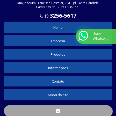
Rua Joaquim Francisco Castelar, 781 - Jd. Santa Cândida
Campinas-SP - CEP: 13087-550
FIXA FIO
3256-5617
19
FITAS ISOLANTE
FITAS ISOLANTE - UB - 110
Home
FITAS ISOLANTE - UB - 130
chamar no
WhatsApp
Empresa
FITAS ISOLANTE - UB - 180
TUBOS TERMOCONTRÁTEIS MÉDIA TENSÃO
Produtos
Informações
Contato
Mapa do site