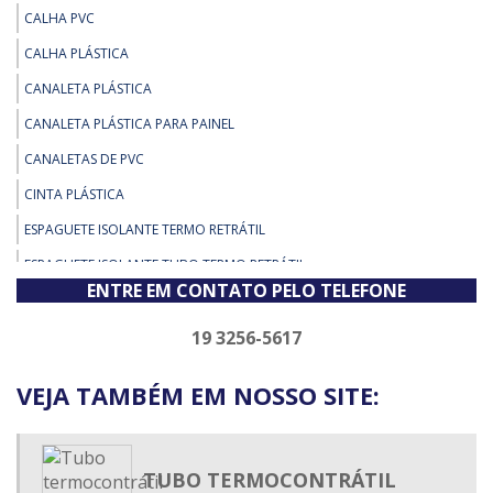
CALHA PVC
CALHA PLÁSTICA
CANALETA PLÁSTICA
CANALETA PLÁSTICA PARA PAINEL
CANALETAS DE PVC
CINTA PLÁSTICA
ESPAGUETE ISOLANTE TERMO RETRÁTIL
ESPAGUETE ISOLANTE TUBO TERMO RETRÁTIL
ENTRE EM CONTATO PELO TELEFONE
ESPAGUETE TERMO CONTRÁTIL
ESPAGUETE TERMO ENCOLHIVEL
19 3256-5617
ESPAGUETE TERMO RETRÁTIL
VEJA TAMBÉM EM NOSSO SITE:
ESPAGUETE TERMO RETRÁTIL ADESIVADO
ESPAGUETE TERMOCONTRÁTIL
FIXADOR DE ABRAÇADEIRA DE NYLON
TUBO TERMOCONTRÁTIL