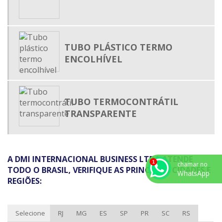
MALHA EXPANSIVA
MALHA TRANÇADA EXPANSÍVEL
PRENSA CABO
TUBO PLÁSTICO TERMO
TERMO RETRÁTIL MEDIA TENSÃO
ENCOLHÍVEL
TUBO ISOLANTE TERMO RETRÁTIL
TUBO PLÁSTICO TERMO ENCOLHÍVEL
TUBO TERMOCONTRÁTIL
TUBO TERMO RETRÁTIL
TRANSPARENTE
TUBO TERMO RETRÁTIL ADESIVADO
TUBO TERMO RETRÁTIL ONDE COMPRAR
TUBO TERMOCONTRÁTIL
A DMI INTERNACIONAL BUSINESS LTDA ATENDE
chamar no
TUBO TERMOENCOLHÍVEL
TODO O BRASIL, VERIFIQUE AS PRINCIPAIS CIDADES E
WhatsApp
REGIÕES:
ABRAÇADEIRA DE NYLON PARA LACRE
ABRAÇADEIRA DE POLIAMIDA PREÇO
Selecione
RJ
MG
ES
SP
PR
SC
RS
ABRAÇADEIRA PLÁSTICA PREÇO