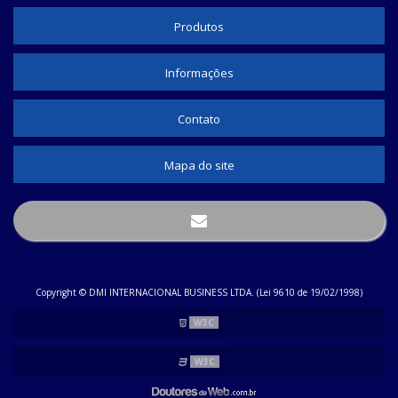
MALHA NÁUTICA
Produtos
TUBO TERMO RETRÁTIL COLORIDO
TUBO TERMO RETRÁTIL COMPRAR
Informações
TUBO TERMO RETRÁTIL TRANSPARENTE
Contato
TUBO TERMOCONTRÁTIL TRANSPARENTE
TUBO TERMO RETRÁTIL 10MM
Mapa do site
TUBO TERMO RETRÁTIL 12MM
MALHA NÁUTICA ONDE COMPRAR
MALHA NÁUTICA PARA FIOS
TUBO TERMO RETRÁTIL ONDE VENDE
Copyright © DMI INTERNACIONAL BUSINESS LTDA. (Lei 9610 de 19/02/1998)
PRENSA CABO ONDE COMPRAR
W3C
MALHA EXPANSÍVEL
W3C