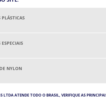
AB
CA
 PLÁSTICAS
CA
CI
FA
 ESPECIAIS
ON
RE
PR
TU
 DE NYLON
TU
PO
ES
TE
ES
 LTDA ATENDE TODO O BRASIL, VERIFIQUE AS PRINCIPAIS
VE
ES