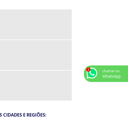
RAÇADEIRA PLÁSTICA PREÇO
LHA DE PVC PARA FIO
LHA DE PVC PREÇO
NTA PLASTICA PREÇO
BRICANTE DE CANALETAS DE PVC
DE COMPRAR ESPAGUETE TERMO
TRÁTIL
ENSA CABO PREÇO
chamar no
WhatsApp
BO TERMO RETRÁTIL PREÇO
BO DE MALHA EXPANSÍVEL DE
LIÉSTER
PAGUETE TERMO RETRÁTIL ALTA
MPERATURA
PAGUETE TERMO RETRÁTIL ONDE
 CIDADES E REGIÕES:
NDE
PAGUETE TERMO RETRÁTIL VALOR