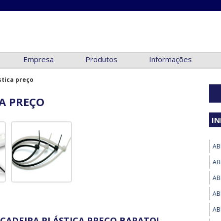
Empresa
Produtos
Informações
stica preço
A PREÇO
I
AB
AB
AB
AB
AB
ÇADEIRA PLÁSTICA PREÇO BARATO!