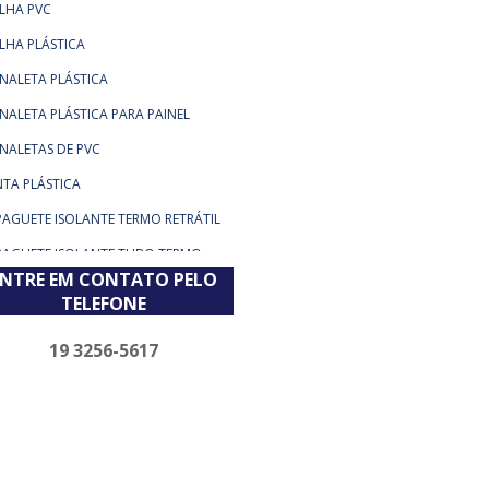
LHA PVC
LHA PLÁSTICA
NALETA PLÁSTICA
NALETA PLÁSTICA PARA PAINEL
NALETAS DE PVC
NTA PLÁSTICA
PAGUETE ISOLANTE TERMO RETRÁTIL
PAGUETE ISOLANTE TUBO TERMO
TRÁTIL
ENTRE EM CONTATO PELO
TELEFONE
PAGUETE TERMO CONTRÁTIL
PAGUETE TERMO ENCOLHIVEL
19 3256-5617
PAGUETE TERMO RETRÁTIL
PAGUETE TERMO RETRÁTIL
ESIVADO
PAGUETE TERMOCONTRÁTIL