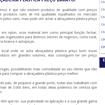
CA
hamos é que não existem produtos de qualidade com preços
CA
tir produtos ruins de má qualidade espalhados no mercado
CA
 pelos ruins, mais pode sim achar a
abraçadeira plástica preço
CA
CA
em nylon, esse material tem como principal função fechar,
s mais organizados para diversos setores de negócios, como rural,
CI
nha branca e autopeças.
ES
 local onde se acha
abraçadeira plástica preço
bom essas
ES
dutos em grandes volumes, elas conseguem ter um preço
RE
ES
regas, possibilitando mais comodidade ao seu cliente que não
sa para comprar a
abraçadeira plástica preço
melhor.
ES
ES
do país, de pequena a grande porte, todas elas trabalham com
 mais de 5.000 itens, em todas delas podemos ter certeza que
ES
m.
AD
ES
 têm que ter, sua praticidade na aplicação e a sua grande gama