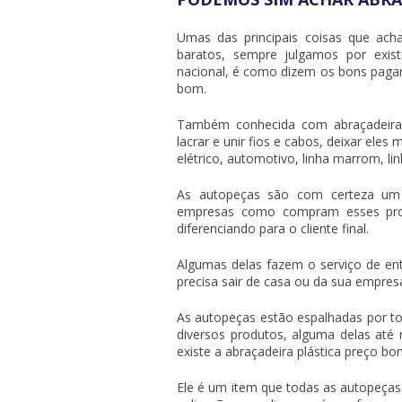
Umas das principais coisas que ac
baratos, sempre julgamos por exis
nacional, é como dizem os bons pagam
bom.
Também conhecida com abraçadeira 
lacrar e unir fios e cabos, deixar ele
elétrico, automotivo, linha marrom, li
As autopeças são com certeza um
empresas como compram esses pro
diferenciando para o cliente final.
Algumas delas fazem o serviço de ent
precisa sair de casa ou da sua empre
As autopeças estão espalhadas por to
diversos produtos, alguma delas até
existe a
abraçadeira plástica preço
bo
Ele é um item que todas as autopeças