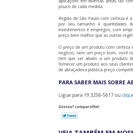
aplicações em diversas áreas faz 
pouco de cada medida.
Região de São Paulo com certeza é a
por seu tamanho e quantidades de
investimentos e empregos, com empre
preço
bem melhor que as outras regiõ
O preço de um produto com certeza n
negócio, sem um preço bom, você nã
tem que ser aliado a um produto d
fornecer um produto aos seus clientes
de
abraçadeira plástica preço
competiti
PARA SABER MAIS SOBRE A
Ligue para
19 3256-5617
ou
cliqu
Gostou? compartilhe!
VEJA TAMBÉM EM NOSS