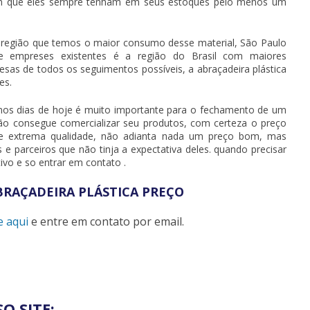
com que eles sempre tenham em seus estoques pelo menos um
FI
MA
 região que temos o maior consumo desse material, São Paulo
MA
 empreses existentes é a região do Brasil com maiores
sas de todos os seguimentos possíveis, a
abraçadeira plástica
PR
es.
TE
os dias de hoje é muito importante para o fechamento de um
TU
o consegue comercializar seu produtos, com certeza o preço
e extrema qualidade, não adianta nada um preço bom, mas
TU
 e parceiros que não tinja a expectativa deles. quando precisar
vo e so entrar em contato .
TU
TU
BRAÇADEIRA PLÁSTICA PREÇO
TU
CO
e aqui
e entre em contato por email.
TU
TU
AB
O SITE:
AB